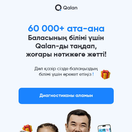
60 000+ ата-ана
Баласының білімі үшін
Qalan-ды таңдап,
жоғары нәтижеге жетті!
Дәл қазір сізде балаңыздың
білімі үшін әрекет етіңіз
!
Диагностиканы аламын