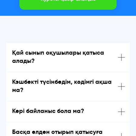
Қай сынып оқушылары қатыса
алады?
Кэшбекті түсінбедім, кәдімгі ақша
ма?
Кері байланыс бола ма?
Басқа елден отырып қатысуға