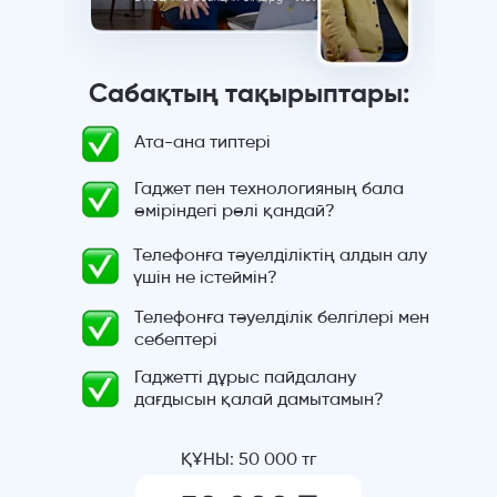
Сабақтың тақырыптары:
Ата-ана типтері
Гаджет пен технологияның бала
өміріндегі рөлі қандай?
Телефонға тәуелділіктің алдын алу
үшін не істеймін?
Телефонға тәуелділік белгілері мен
себептері
Гаджетті дұрыс пайдалану
дағдысын қалай дамытамын?
ҚҰНЫ: 50 000 тг