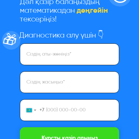
Дәл қазір балаңыздың
математикадан
деңгейін
тексеріңіз!
Диагностика алу үшін 👇
🎁
+7
Курсты қазір алыңыз