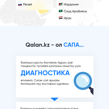
Qalan.kz - ол
САПА...