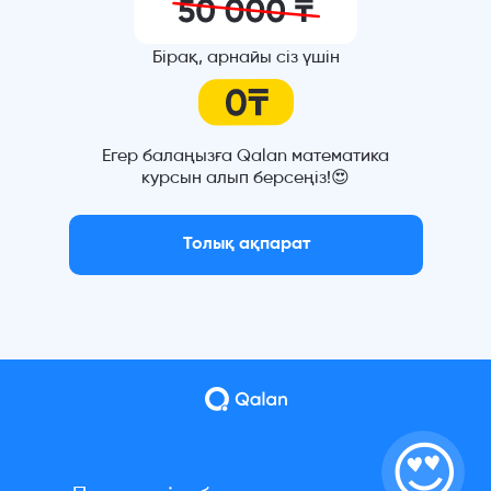
Бірақ, арнайы сіз үшін
Егер балаңызға Qalan математика
курсын алып берсеңіз!😍
Толық ақпарат
😍