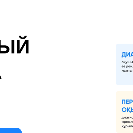
НЫЙ
АҢЫЗҒА
А
МАТИКА НЕ ҮШІН
К?