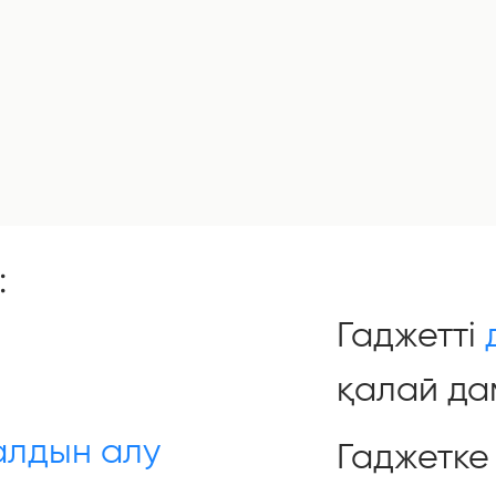
:
Гаджетті
қалай да
алдын алу
Гаджетке 