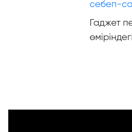
себеп-с
Гаджет п
өміріндег