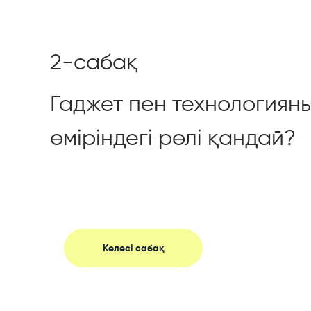
2-сабақ
Гаджет пен технологиян
өміріндегі рөлі қандай?
Келесі сабақ