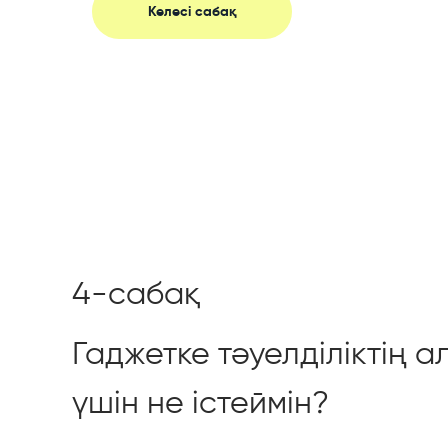
Келесі сабақ
4-сабақ
Гаджетке тәуелділіктің а
үшін не істеймін?