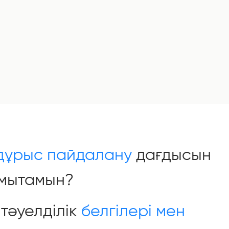
дұрыс пайдалану
дағдысын
мытамын?
тәуелділік
белгілері мен