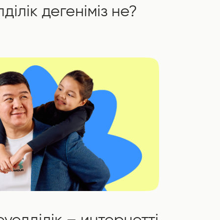
ділік дегеніміз не?