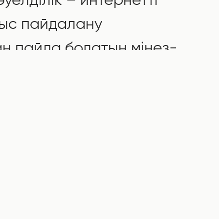
әуелділік – интернетті
ыс пайдалану
н пайда болатын мінез-
ұзылыс. Бұл терминге
кеттер кіреді: