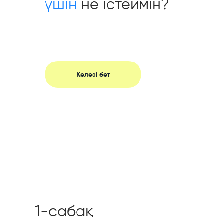
үшін
не істеймін?
Келесі бет
1-сабақ