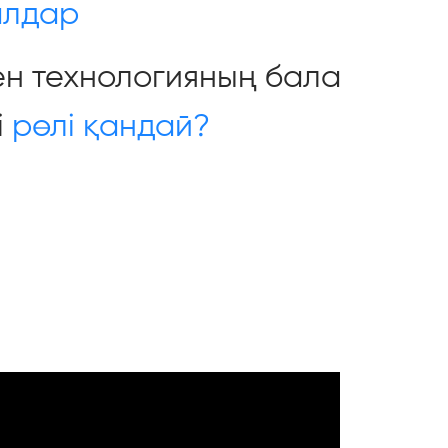
алдар
ен технологияның бала
і
рөлі қандай?