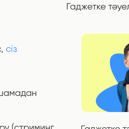
Гаджетке тәуел
с,
сіз
 шамадан
ру (стриминг