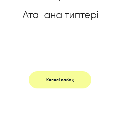
Ата-ана типтері
Келесі сабақ