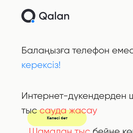
Балаңызға телефон еме
керексіз!
Интернет-дүкендерден
тыс
сауда жасау
Келесі бет
Шамадан тыс
бейне кө