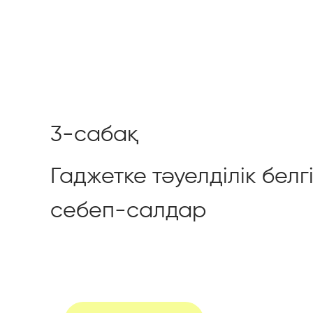
3-сабақ
Гаджетке тәуелділік белг
себеп-салдар