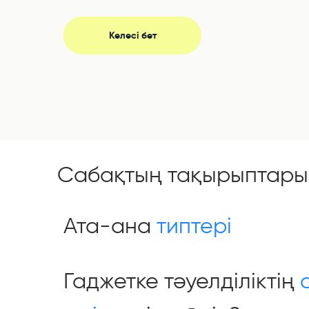
Келесі бет
01
02
03
04
05
Сабақтың тақырыптары
Ата-ана
типтері
Гаджетке тәуелділіктің