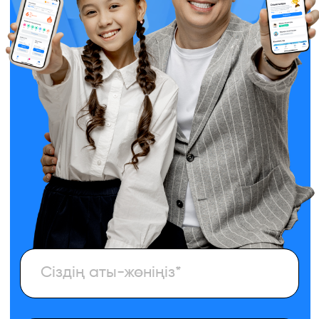
+7
КОНСУЛЬТАЦИЯ АЛАМЫН
Сыйлыққа 1 ай
🎁
ағылшын курсы