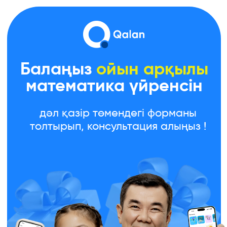
Балаңыз
ойын арқылы
математика үйренсін
дәл қазір төмендегі форманы
толтырып, консультация алыңыз !