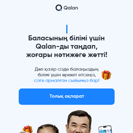
|
Баласының білімі үшін
Qalan-ды таңдап,
жоғары нәтижеге жетті!
Дәл қазір сізде балаңыздың
білімі үшін әрекет етсеңіз,
сізге арналған сыйымыз бар!
Толық ақпарат