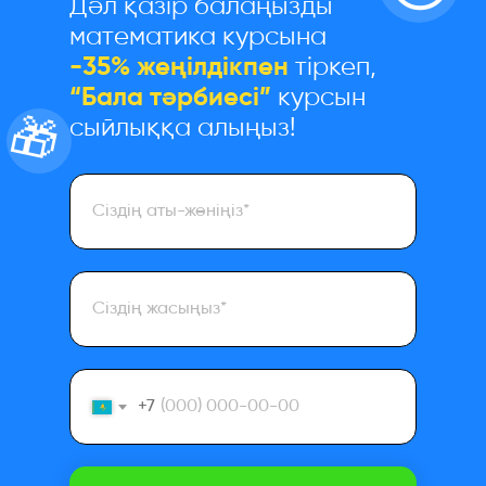
Дәл қазір балаңызды
математика курсына
-35% жеңілдікпен
тіркеп,
“Бала тәрбиесі”
курсын
🎁
сыйлыққа алыңыз!
+7