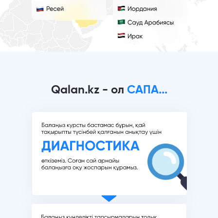
Qalan.kz - ол
САПА...