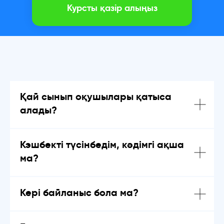
Курсты қазір алыңыз
Қай сынып оқушылары қатыса
алады?
Кэшбекті түсінбедім, кәдімгі ақша
ма?
Кері байланыс бола ма?