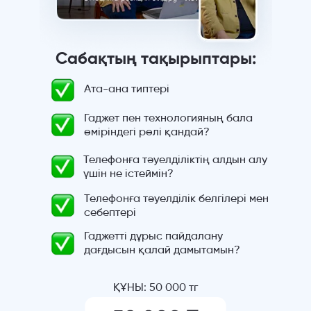
Сабақтың тақырыптары:
Ата-ана типтері
Гаджет пен технологияның бала
өміріндегі рөлі қандай?
Телефонға тәуелділіктің алдын алу
үшін не істеймін?
Телефонға тәуелділік белгілері мен
себептері
Гаджетті дұрыс пайдалану
дағдысын қалай дамытамын?
ҚҰНЫ: 50 000 тг