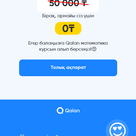
Бірақ, арнайы сіз үшін
Егер балаңызға Qalan математика
курсын алып берсеңіз!😍
Толық ақпарат
😍