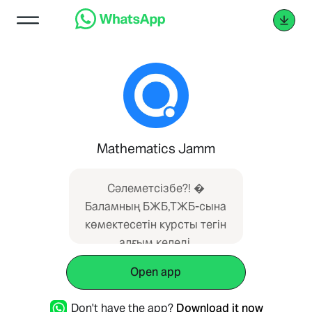
Mathematics Jamm
Сәлеметсізбе?! �
Баламның БЖБ,ТЖБ-сына
көмектесетін курсты тегін
алғым келеді.
Open app
Don't have the app?
Download it now